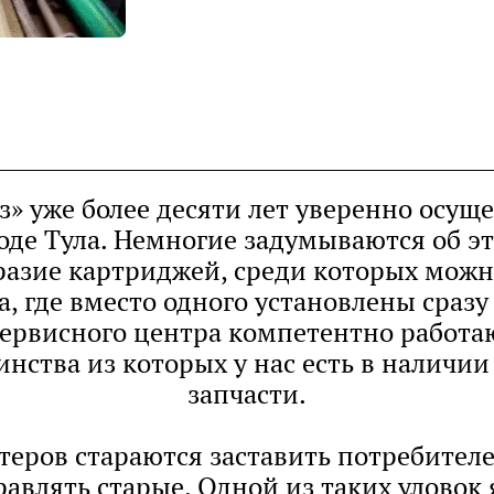
» уже более десяти лет уверенно осуще
оде Тула. Немногие задумываются об эт
разие картриджей, среди которых можн
, где вместо одного установлены сраз
ервисного центра компетентно работаю
нства из которых у нас есть в наличи
запчасти.
еров стараются заставить потребител
равлять старые. Одной из таких уловок