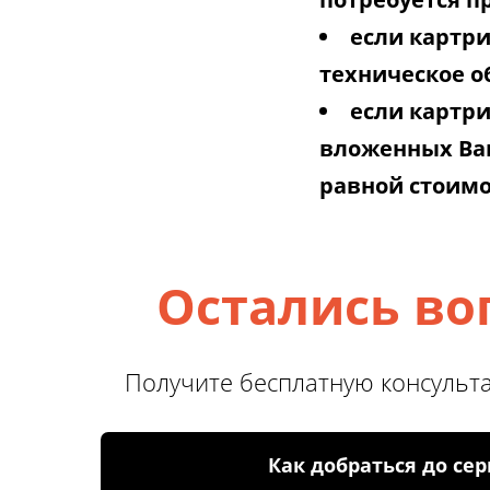
если картр
техническое 
если картр
вложенных Вам
равной стоимо
Остались во
Получите бесплатную консульт
Как добраться до се