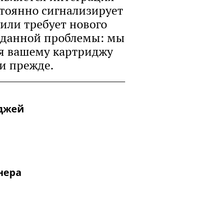
тоянно сигнализирует
или требует нового
 данной проблемы: мы
яя вашему картриджу
 и прежде.
иджей
нера