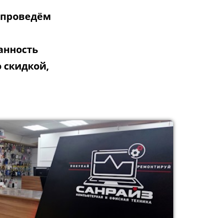
 проведём
анность
 скидкой,