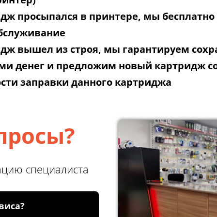
идж просыпался в принтере, мы бесплатно
обслуживание
идж вышел из строя, мы гарантируем сохр
и денег и предложим новый картридж со
сти заправки данного картриджа
просы?
ацию специалиста
рвиса?