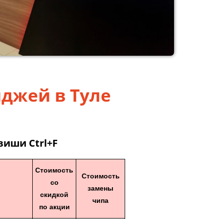
иджей в Туле
виши Ctrl+F
Стоимость
Стоимость
со
замены
скидкой
чипа
по акции